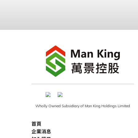
Wholly Owned Subsidiary of Man King Holdings Limited
首頁
企業消息