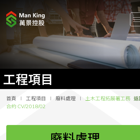
關於我們
股東關係
工程項目
工程項目
企業消息
首頁
工程項目
廢料處理
土木工程拓展署工務
返
企業社會責任
合約 CV/2018/02
加入萬景
廢料處理