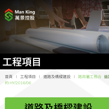
關於我們
股東關係
工程項目
工程項目
企業消息
首頁
工程項目
道路及橋樑建設
路政署工務合
返
企業社會責任
約 HY/2016/06
加入萬景
道路及橋樑建設