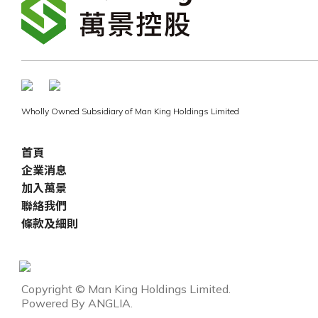
Wholly Owned Subsidiary of Man King Holdings Limited
首頁
企業消息
加入萬景
聯絡我們
條款及細則
Copyright © Man King Holdings Limited.
Powered By
ANGLIA
.