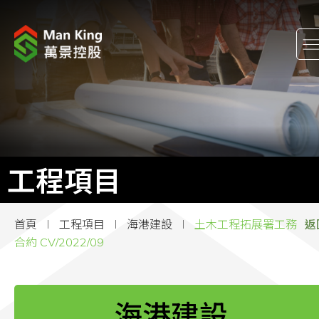
關於我們
股東關係
工程項目
工程項目
企業消息
首頁
工程項目
海港建設
土木工程拓展署工務
返
企業社會責任
合約 CV/2022/09
加入萬景
海港建設