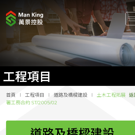
關於我們
股東關係
工程項目
工程項目
企業消息
首頁
工程項目
道路及橋樑建設
土木工程拓展
返
企業社會責任
署工務合約 ST/2005/02
加入萬景
道路及橋樑建設